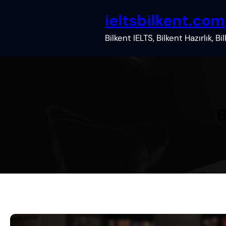
İçeriğe
ieltsbilkent.com
geç
Bilkent IELTS, Bilkent Hazırlık, B
B