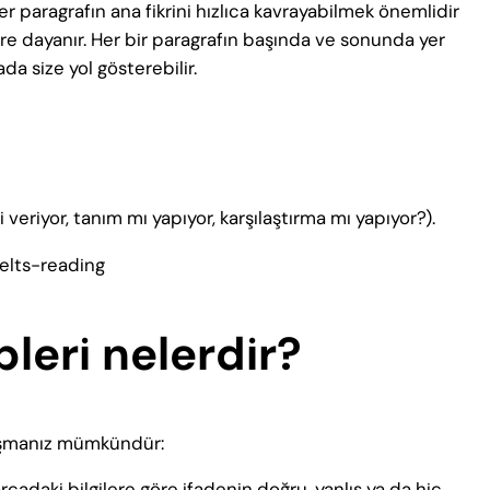
a her paragrafın ana fikrini hızlıca kavrayabilmek önemlidir
re dayanır. Her bir paragrafın başında ve sonunda yer
da size yol gösterebilir.
 veriyor, tanım mı yapıyor, karşılaştırma mı yapıyor?).
pleri nelerdir?
ılaşmanız mümkündür:
arçadaki bilgilere göre ifadenin doğru, yanlış ya da hiç