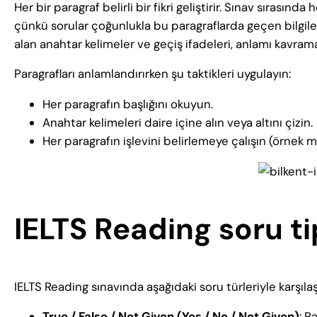
Her bir paragraf belirli bir fikri geliştirir. Sınav sırasınd
çünkü sorular çoğunlukla bu paragraflarda geçen bilgile
alan anahtar kelimeler ve geçiş ifadeleri, anlamı kavrama
Paragrafları anlamlandırırken şu taktikleri uygulayın:
Her paragrafın başlığını okuyun.
Anahtar kelimeleri daire içine alın veya altını çizin.
Her paragrafın işlevini belirlemeye çalışın (örnek mi
IELTS Reading soru ti
IELTS Reading sınavında aşağıdaki soru türleriyle karş
True / False / Not Given (Yes / No / Not Given)
: P