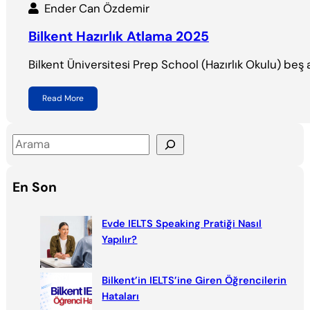
Ender Can Özdemir
Bilkent Hazırlık Atlama 2025
Bilkent Üniversitesi Prep School (Hazırlık Okulu) beş 
Read More
S
e
a
En Son
r
c
Evde IELTS Speaking Pratiği Nasıl
h
Yapılır?
Bilkent’in IELTS’ine Giren Öğrencilerin
Hataları