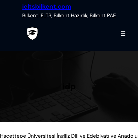
İçeriğe
ieltsbilkent.com
geç
Bilkent IELTS, Bilkent Hazırlık, Bilkent PAE
idp
Hacettepe Üniversitesi İngiliz Dili ve Edebiyatı ve Anadolu