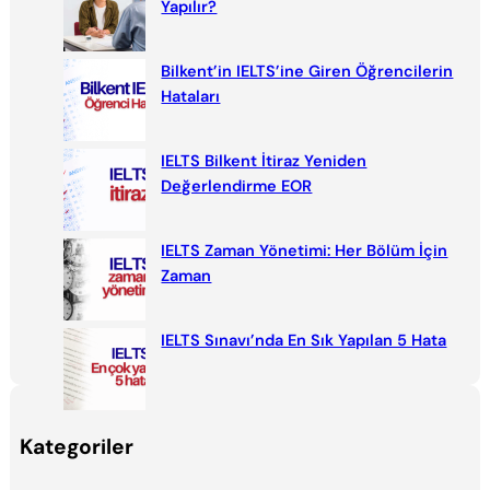
Yapılır?
Bilkent’in IELTS’ine Giren Öğrencilerin
Hataları
IELTS Bilkent İtiraz Yeniden
Değerlendirme EOR
IELTS Zaman Yönetimi: Her Bölüm İçin
Zaman
IELTS Sınavı’nda En Sık Yapılan 5 Hata
Kategoriler