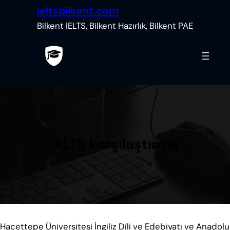
İçeriğe
ieltsbilkent.com
geç
Bilkent IELTS, Bilkent Hazırlık, Bilkent PAE
IELTS karşılaştırma
Hacettepe Üniversitesi İngiliz Dili ve Edebiyatı ve Anadolu