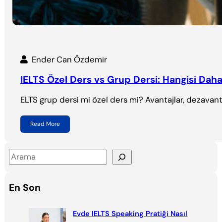
Ender Can Özdemir
IELTS Özel Ders vs Grup Dersi: Hangisi Daha
ELTS grup dersi mi özel ders mi? Avantajlar, dezavant
Read More
S
e
a
En Son
r
c
Evde IELTS Speaking Pratiği Nasıl
h