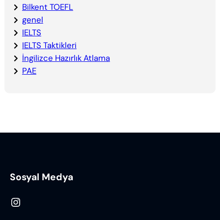
Bilkent TOEFL
genel
IELTS
IELTS Taktikleri
İngilizce Hazırlık Atlama
PAE
Sosyal Medya
Instagram