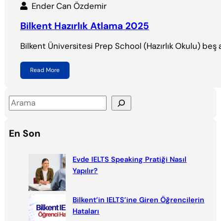
Ender Can Özdemir
Bilkent Hazırlık Atlama 2025
Bilkent Üniversitesi Prep School (Hazırlık Okulu) beş 
Read More
S
e
a
En Son
r
c
Evde IELTS Speaking Pratiği Nasıl
h
Yapılır?
Bilkent’in IELTS’ine Giren Öğrencilerin
Hataları