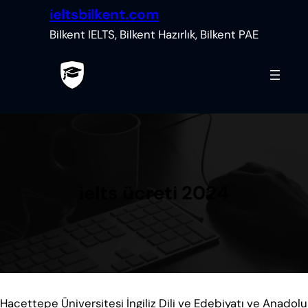
İçeriğe
ieltsbilkent.com
geç
Bilkent IELTS, Bilkent Hazırlık, Bilkent PAE
ielts ücreti 2024
Hacettepe Üniversitesi İngiliz Dili ve Edebiyatı ve Anadolu