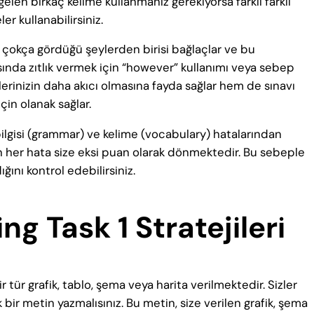
elen birkaç kelime kullanmanız gerekiyorsa farklı farklı
er kullanabilirsiniz.
n çokça gördüğü şeylerden birisi bağlaçlar ve bu
asında zıtlık vermek için “however” kullanımı veya sebep
lerinizin daha akıcı olmasına fayda sağlar hem de sınavı
çin olanak sağlar.
 bilgisi (grammar) ve kelime (vocabulary) hatalarından
 her hata size eksi puan olarak dönmektedir. Bu sebeple
ığını kontrol edebilirsiniz.
g Task 1 Stratejileri
tür grafik, tablo, şema veya harita verilmektedir. Sizler
bir metin yazmalısınız. Bu metin, size verilen grafik, şema