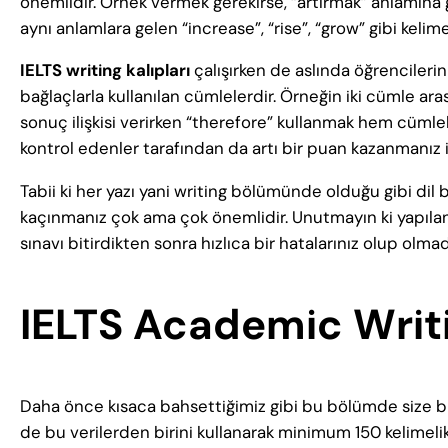
önemlidir. Örnek vermek gerekirse, “artırmak” anlamına g
aynı anlamlara gelen “increase”, “rise”, “grow” gibi kelimel
IELTS writing kalıpları
çalışırken de aslında öğrencileri
bağlaçlarla kullanılan cümlelerdir. Örneğin iki cümle ar
sonuç ilişkisi verirken “therefore” kullanmak hem cümle
kontrol edenler tarafından da artı bir puan kazanmanız i
Tabii ki her yazı yani writing bölümünde olduğu gibi dil
kaçınmanız çok ama çok önemlidir. Unutmayın ki yapılan
sınavı bitirdikten sonra hızlıca bir hatalarınız olup olmad
IELTS Academic Writin
Daha önce kısaca bahsettiğimiz gibi bu bölümde size bir 
de bu verilerden birini kullanarak minimum 150 kelimelik 