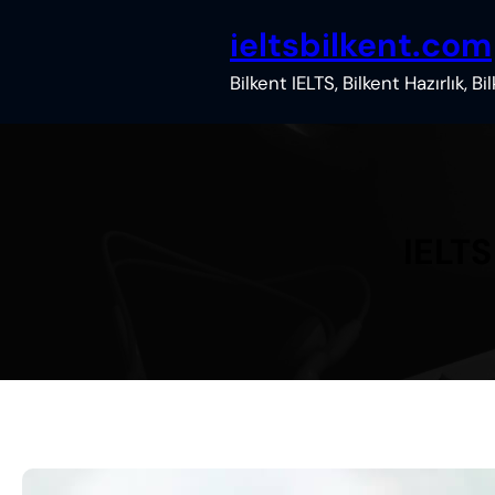
İçeriğe
ieltsbilkent.com
geç
Bilkent IELTS, Bilkent Hazırlık, B
IELTS