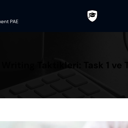
ilkent PAE
 Writing Taktikleri: Task 1 ve 