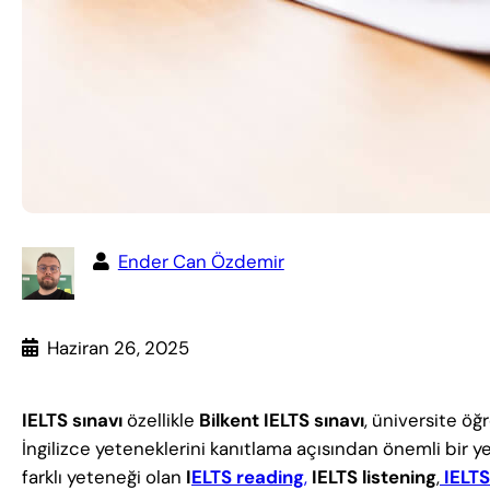
Ender Can Özdemir
Haziran 26, 2025
IELTS sınavı
özellikle
Bilkent IELTS sınavı
, üniversite öğ
İngilizce yeteneklerini kanıtlama açısından önemli bir y
farklı yeteneği olan
I
ELTS reading
,
IELTS listening
,
IELT