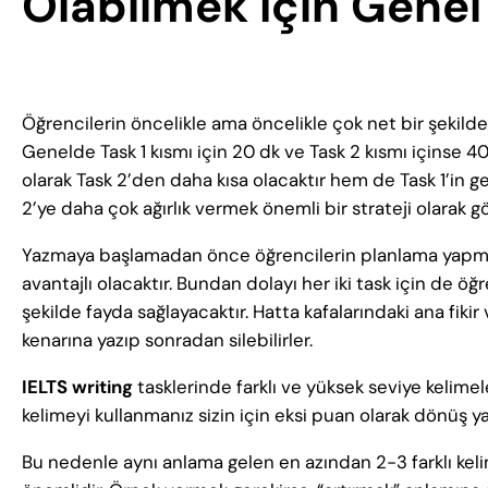
Olabilmek İçin Genel 
Öğrencilerin öncelikle ama öncelikle çok net bir şekil
Genelde Task 1 kısmı için 20 dk ve Task 2 kısmı içinse 40
olarak Task 2’den daha kısa olacaktır hem de Task 1’in 
2’ye daha çok ağırlık vermek önemli bir strateji olarak g
Yazmaya başlamadan önce öğrencilerin planlama yapma
avantajlı olacaktır. Bundan dolayı her iki task için de ö
şekilde fayda sağlayacaktır. Hatta kafalarındaki ana fikir 
kenarına yazıp sonradan silebilirler.
IELTS writing
tasklerinde farklı ve yüksek seviye kelimel
kelimeyi kullanmanız sizin için eksi puan olarak dönüş y
Bu nedenle aynı anlama gelen en azından 2-3 farklı kelim