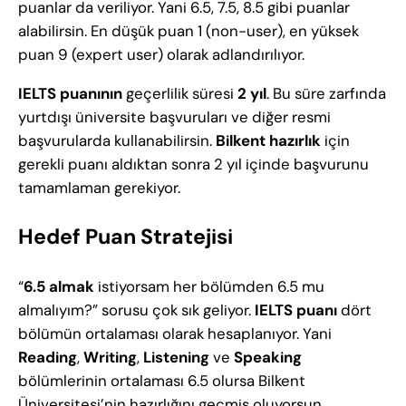
puanlar da veriliyor. Yani 6.5, 7.5, 8.5 gibi puanlar
alabilirsin. En düşük puan 1 (non-user), en yüksek
puan 9 (expert user) olarak adlandırılıyor.
IELTS puanının
geçerlilik süresi
2 yıl
. Bu süre zarfında
yurtdışı üniversite başvuruları ve diğer resmi
başvurularda kullanabilirsin.
Bilkent hazırlık
için
gerekli puanı aldıktan sonra 2 yıl içinde başvurunu
tamamlaman gerekiyor.
Hedef Puan Stratejisi
“
6.5 almak
istiyorsam her bölümden 6.5 mu
almalıyım?” sorusu çok sık geliyor.
IELTS puanı
dört
bölümün ortalaması olarak hesaplanıyor. Yani
Reading
,
Writing
,
Listening
ve
Speaking
bölümlerinin ortalaması 6.5 olursa Bilkent
Üniversitesi’nin hazırlığını geçmiş oluyorsun.