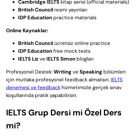
Cambridge IELTS
kitap serisi (official materials)
British Council
resmi yayınları
IDP Education
practice materials
Online Kaynaklar:
British Council
ücretsiz online practice
IDP Education
free mock tests
IELTS Liz
ve
IELTS Simon
blogları
Profesyonel Destek:
Writing
ve
Speaking
bölümleri
için mutlaka profesyonel feedback almalısın.
IELTS
denemesi ve feedback
hizmetimizle gerçek sınav
koşullarında pratik yapabilirsin.
IELTS Grup Dersi mi Özel Ders
mi?