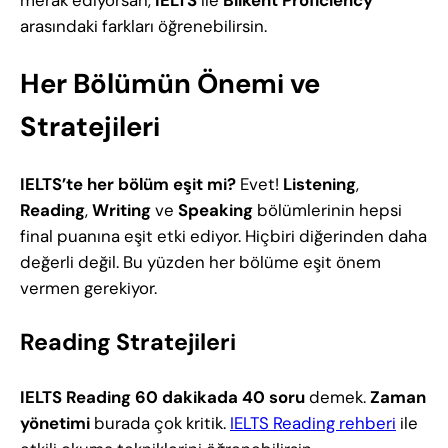
merak ediyorsan,
IELTS
ile
Bilkent Proficiency
arasındaki farkları öğrenebilirsin.
Her Bölümün Önemi ve
Stratejileri
IELTS’te her bölüm eşit mi?
Evet!
Listening
,
Reading
,
Writing
ve
Speaking
bölümlerinin hepsi
final puanına eşit etki ediyor. Hiçbiri diğerinden daha
değerli değil. Bu yüzden her bölüme eşit önem
vermen gerekiyor.
Reading Stratejileri
IELTS Reading
60 dakikada
40 soru
demek.
Zaman
yönetimi
burada çok kritik.
IELTS Reading rehberi
ile