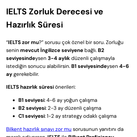
IELTS Zorluk Derecesi ve
Hazırlık Süresi
“
IELTS zor mu
?” sorusu çok öznel bir soru. Zorluğu
senin
mevcut İngilizce seviyene
bağlı.
B2
seviyesinde
ysen
3-4 aylık
düzenli çalışmayla
istediğin sonucu alabilirsin.
B1 seviyesinde
ysen
4-6
ay
gerekebilir.
IELTS hazırlık süresi
önerileri:
B1 seviyesi
: 4-6 ay yoğun çalışma
B2 seviyesi
: 2-3 ay düzenli çalışma
C1 seviyesi
: 1-2 ay strategy odaklı çalışma
Bilkent hazırlık sınavı zor mu
sorusunun yanıtını da