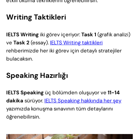
etkili okuma tekniklerini öğrenebilirsin.
Writing Taktikleri
IELTS Writing
iki görev içeriyor:
Task 1
(grafik analizi)
ve
Task 2
(essay).
IELTS Writing taktikleri
rehberimizde her iki görev için detaylı stratejiler
bulacaksın.
Speaking Hazırlığı
IELTS Speaking
üç bölümden oluşuyor ve
11-14
dakika
sürüyor.
IELTS Speaking hakkında her şey
yazımızda konuşma sınavının tüm detaylarını
öğrenebilirsin.