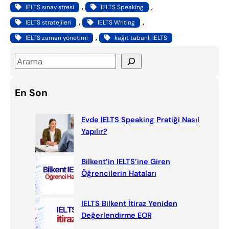
, 
, 
IELTS sınav stresi
IELTS Speaking
, 
, 
IELTS stratejileri
IELTS Writing
, 
IELTS zaman yönetimi
kağıt tabanlı IELTS
S
e
a
En Son
r
c
Evde IELTS Speaking Pratiği Nasıl
h
Yapılır?
Bilkent’in IELTS’ine Giren
Öğrencilerin Hataları
IELTS Bilkent İtiraz Yeniden
Değerlendirme EOR