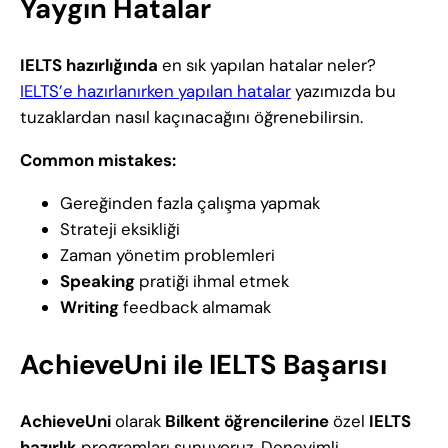
Yaygın Hatalar
IELTS hazırlığında
en sık yapılan hatalar neler?
IELTS’e hazırlanırken yapılan hatalar
yazımızda bu
tuzaklardan nasıl kaçınacağını öğrenebilirsin.
Common mistakes:
Gereğinden fazla çalışma yapmak
Strateji eksikliği
Zaman yönetim problemleri
Speaking
pratiği ihmal etmek
Writing
feedback almamak
AchieveUni ile IELTS Başarısı
AchieveUni
olarak
Bilkent öğrencilerine
özel
IELTS
hazırlık
programları sunuyoruz. Deneyimli