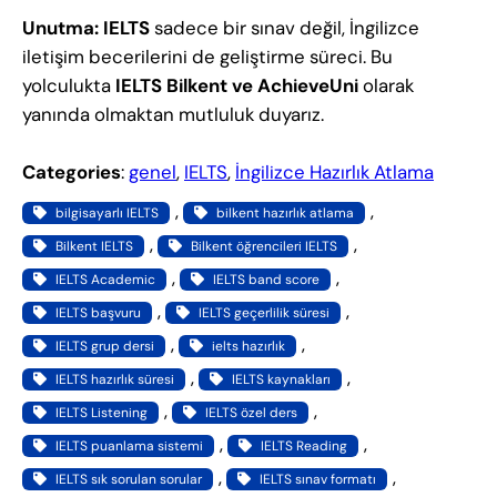
Unutma:
IELTS
sadece bir sınav değil, İngilizce
iletişim becerilerini de geliştirme süreci. Bu
yolculukta
IELTS Bilkent ve AchieveUni
olarak
yanında olmaktan mutluluk duyarız.
Categories
:
genel
, 
IELTS
, 
İngilizce Hazırlık Atlama
, 
, 
bilgisayarlı IELTS
bilkent hazırlık atlama
, 
, 
Bilkent IELTS
Bilkent öğrencileri IELTS
, 
, 
IELTS Academic
IELTS band score
, 
, 
IELTS başvuru
IELTS geçerlilik süresi
, 
, 
IELTS grup dersi
ielts hazırlık
, 
, 
IELTS hazırlık süresi
IELTS kaynakları
, 
, 
IELTS Listening
IELTS özel ders
, 
, 
IELTS puanlama sistemi
IELTS Reading
, 
, 
IELTS sık sorulan sorular
IELTS sınav formatı