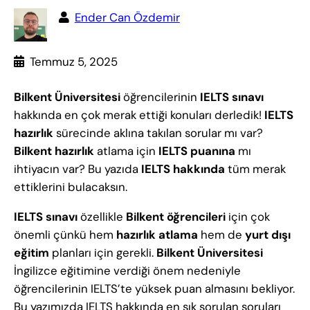
Ender Can Özdemir
Temmuz 5, 2025
Bilkent Üniversitesi
öğrencilerinin
IELTS sınavı
hakkında en çok merak ettiği konuları derledik!
IELTS
hazırlık
sürecinde aklına takılan sorular mı var?
Bilkent hazırlık
atlama için
IELTS puanına
mı
ihtiyacın var? Bu yazıda
IELTS hakkında
tüm merak
ettiklerini bulacaksın.
IELTS sınavı
özellikle
Bilkent öğrencileri
için çok
önemli çünkü hem
hazırlık atlama
hem de
yurt dışı
eğitim
planları için gerekli.
Bilkent Üniversitesi
İngilizce eğitimine verdiği önem nedeniyle
öğrencilerinin IELTS’te yüksek puan almasını bekliyor.
Bu yazımızda IELTS hakkında en sık sorulan soruları