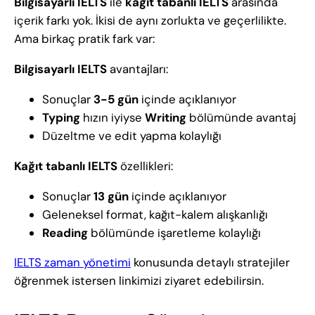
Bilgisayarlı IELTS
ile
kağıt tabanlı IELTS
arasında
içerik farkı yok. İkisi de aynı zorlukta ve geçerlilikte.
Ama birkaç pratik fark var:
Bilgisayarlı IELTS
avantajları:
Sonuçlar
3-5 gün
içinde açıklanıyor
Typing
hızın iyiyse
Writing
bölümünde avantaj
Düzeltme ve edit yapma kolaylığı
Kağıt tabanlı IELTS
özellikleri:
Sonuçlar
13 gün
içinde açıklanıyor
Geleneksel format, kağıt-kalem alışkanlığı
Reading
bölümünde işaretleme kolaylığı
IELTS zaman yönetimi
konusunda detaylı stratejiler
öğrenmek istersen linkimizi ziyaret edebilirsin.