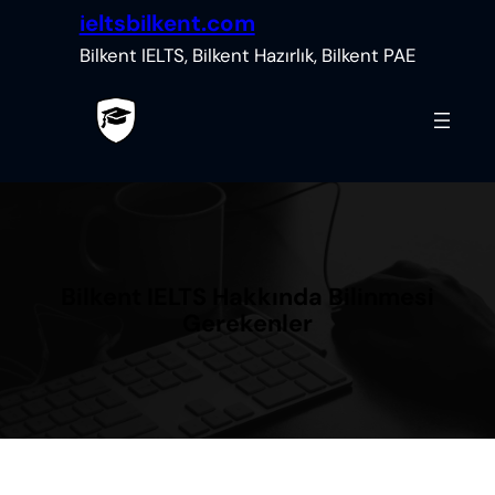
İçeriğe
ieltsbilkent.com
geç
Bilkent IELTS, Bilkent Hazırlık, Bilkent PAE
Bilkent IELTS Hakkında Bilinmesi
Gerekenler