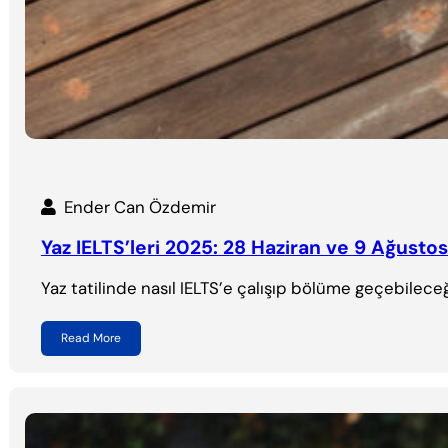
Ender Can Özdemir
Yaz IELTS’leri 2025: 28 Haziran ve 9 Ağustos
Yaz tatilinde nasıl IELTS’e çalışıp bölüme geçebileceğ
Read More