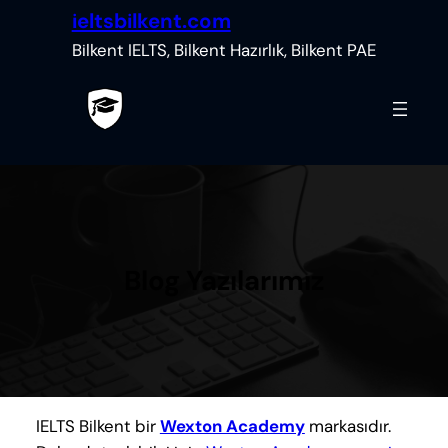
İçeriğe
ieltsbilkent.com
geç
Bilkent IELTS, Bilkent Hazırlık, Bilkent PAE
Blog Yazılarımız
IELTS Bilkent bir
Wexton Academy
markasıdır.